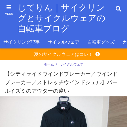
じてりん｜サイクリン
MENU
グとサイクルウェアの
自転車ブログ
サイクリング記事
サイクルウェア
自転車グッズ
カ
夏のサイクルウェアはコレ！
ホーム
サイクルウェア
【シティライドウインドブレーカー／ウインド
ブレーカー／ストレッチウインドシェル】パー
ルイズミのアウターの違い