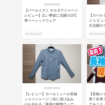
2023年8月6日
【パールイズミ オルタナジャージ
【カペル
レビュー】広い季節に活躍の15℃
ジ レビュ
帯ベーシックウェア
大活躍の
サイクルウェア
サイクルウェ
2023年7月31日
【レビュー】カペルミュール長袖
【長袖ジ
シャツジャージ｜街に溶け込み、
用？冬用
山も走れる「最強の擬態ウェア」
てみよう