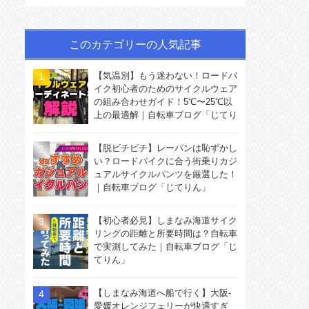
このカテゴリーの人気記事
【気温別】もう迷わない！ロードバ
イク初心者のためのサイクルウェア
の組み合わせガイド！5℃〜25℃以
上の最適解｜自転車ブログ「じてり
ん」
【脱ピチピチ】レーパンは恥ずかし
い？ロードバイクに合う街乗りカジ
ュアルサイクルパンツを厳選した！
｜自転車ブログ「じてりん」
【初心者必見】しまなみ海道サイク
リングの距離と所要時間は？自転車
で実測してみた｜自転車ブログ「じ
てりん」
【しまなみ海道へ船で行く】大阪-
愛媛オレンジフェリーが快適すぎ