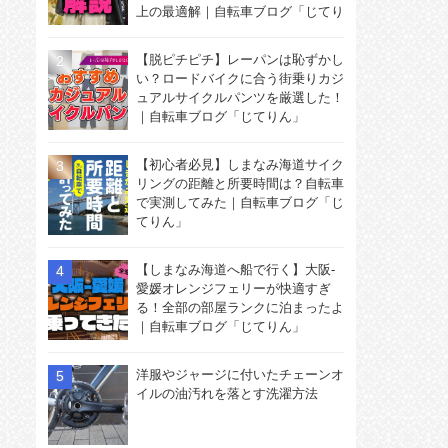
上の最適解｜自転車ブログ「じてり
ん」
【脱ピチピチ】レーパンは恥ずかし
い？ロードバイクに合う街乗りカジ
ュアルサイクルパンツを厳選した！
｜自転車ブログ「じてりん」
【初心者必見】しまなみ海道サイク
リングの距離と所要時間は？自転車
で実測してみた｜自転車ブログ「じ
てりん」
【しまなみ海道へ船で行く】大阪-
愛媛オレンジフェリーが快適すぎ
る！全部の部屋ランクに泊まったよ
｜自転車ブログ「じてりん」
洋服やジャージに付いたチェーンオ
イルの油汚れを落とす洗濯方法