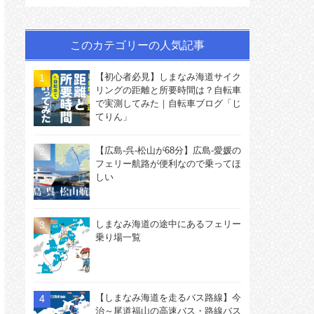
このカテゴリーの人気記事
【初心者必見】しまなみ海道サイク
リングの距離と所要時間は？自転車
で実測してみた｜自転車ブログ「じ
てりん」
【広島-呉-松山が68分】広島-愛媛の
フェリー航路が便利なので乗ってほ
しい
しまなみ海道の途中にあるフェリー
乗り場一覧
【しまなみ海道を走るバス路線】今
治～尾道福山の高速バス・路線バス