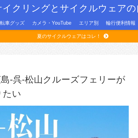
サイクリングとサイクルウェアの
転車グッズ
カメラ・YouTube
エリア別
輪行便利情報
夏のサイクルウェアはコレ！
島-呉-松山クルーズフェリーが
りたい