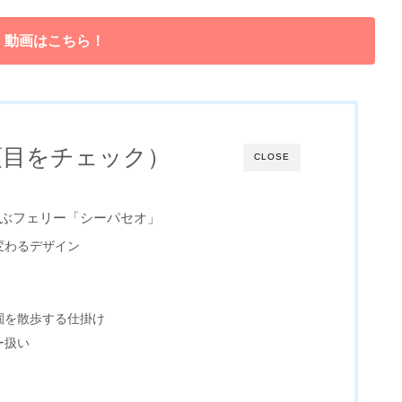
動画はこちら！
項目をチェック）
CLOSE
結ぶフェリー「シーパセオ」
変わるデザイン
園を散歩する仕掛け
ー扱い