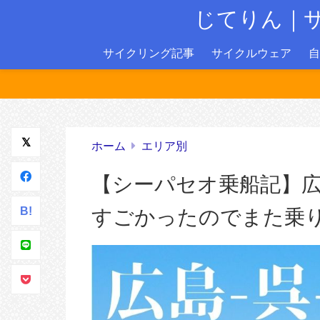
じてりん｜
サイクリング記事
サイクルウェア
自
ホーム
エリア別
【シーパセオ乗船記】広
B!
すごかったのでまた乗