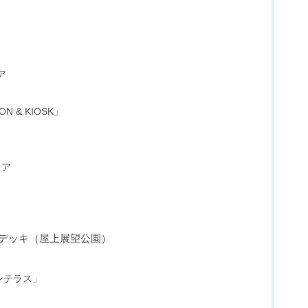
ア
N & KIOSK」
リア
）
・デッキ（屋上展望公園）
ンテラス」