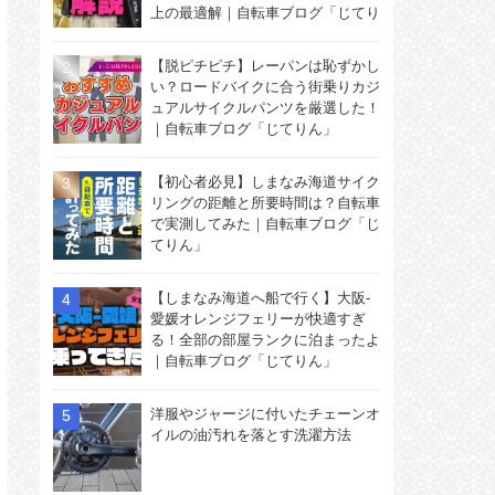
上の最適解｜自転車ブログ「じてり
ん」
【脱ピチピチ】レーパンは恥ずかし
い？ロードバイクに合う街乗りカジ
ュアルサイクルパンツを厳選した！
｜自転車ブログ「じてりん」
【初心者必見】しまなみ海道サイク
リングの距離と所要時間は？自転車
で実測してみた｜自転車ブログ「じ
てりん」
【しまなみ海道へ船で行く】大阪-
愛媛オレンジフェリーが快適すぎ
る！全部の部屋ランクに泊まったよ
｜自転車ブログ「じてりん」
洋服やジャージに付いたチェーンオ
イルの油汚れを落とす洗濯方法