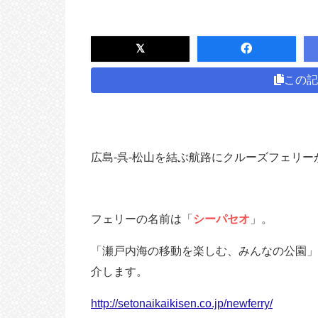
この記
広島-呉-松山を結ぶ航路にクルーズフェリ
フェリーの名前は「
シーパセオ
」。
「瀬戸内海の移動を楽しむ、みんなの公園」
介します。
http://setonaikaikisen.co.jp/newferry/