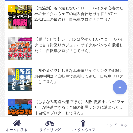
【気温別】もう迷わない！ロードバイク初心者のた
めのサイクルウェアの組み合わせガイド！5℃〜
25℃以上の最適解｜自転車ブログ「じてりん」
【脱ピチピチ】レーパンは恥ずかしい？ロードバイ
クに合う街乗りカジュアルサイクルパンツを厳選し
た！｜自転車ブログ「じてりん」
【初心者必見】しまなみ海道サイクリングの距離と
所要時間は？自転車で実測してみた｜自転車ブログ
「じてりん」
【しまなみ海道へ船で行く】大阪-愛媛オレンジフェ
リーが快適すぎる！全部の部屋ランクに泊まったよ
｜自転車ブログ「じてりん」
トップに戻る
ホームに戻る
サイクリング
サイクルウェア
洋服やジャージに付いたチェーンオイルの油汚れを