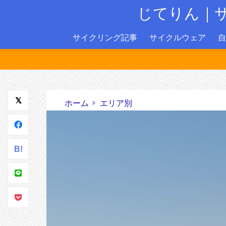
じてりん｜
サイクリング記事
サイクルウェア
自
ホーム
エリア別
B!