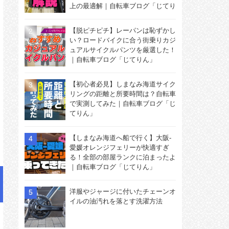
上の最適解｜自転車ブログ「じてり
ん」
【脱ピチピチ】レーパンは恥ずかし
い？ロードバイクに合う街乗りカジ
ュアルサイクルパンツを厳選した！
｜自転車ブログ「じてりん」
【初心者必見】しまなみ海道サイク
リングの距離と所要時間は？自転車
で実測してみた｜自転車ブログ「じ
てりん」
【しまなみ海道へ船で行く】大阪-
愛媛オレンジフェリーが快適すぎ
る！全部の部屋ランクに泊まったよ
｜自転車ブログ「じてりん」
洋服やジャージに付いたチェーンオ
イルの油汚れを落とす洗濯方法