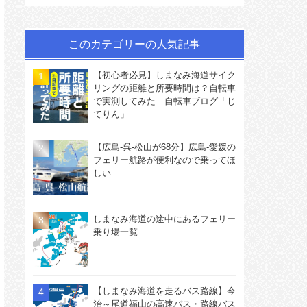
このカテゴリーの人気記事
【初心者必見】しまなみ海道サイク
リングの距離と所要時間は？自転車
で実測してみた｜自転車ブログ「じ
てりん」
【広島-呉-松山が68分】広島-愛媛の
フェリー航路が便利なので乗ってほ
しい
しまなみ海道の途中にあるフェリー
乗り場一覧
【しまなみ海道を走るバス路線】今
治～尾道福山の高速バス・路線バス