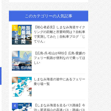
このカテゴリーの人気記事
【初心者必見】しまなみ海道サイク
リングの距離と所要時間は？自転車
で実測してみた｜自転車ブログ「じ
てりん」
【広島-呉-松山が68分】広島-愛媛の
フェリー航路が便利なので乗ってほ
しい
しまなみ海道の途中にあるフェリー
乗り場一覧
【しまなみ海道を走るバス路線】今
治～尾道福山の高速バス・路線バス