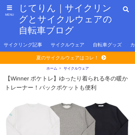
じてりん｜サイクリン
MENU
グとサイクルウェアの
自転車ブログ
サイクリング記事
サイクルウェア
自転車グッズ
カ
夏のサイクルウェアはコレ！
ホーム
サイクルウェア
【Winner ポケトレ】ゆったり着られる冬の暖か
トレーナー！バックポケットも便利