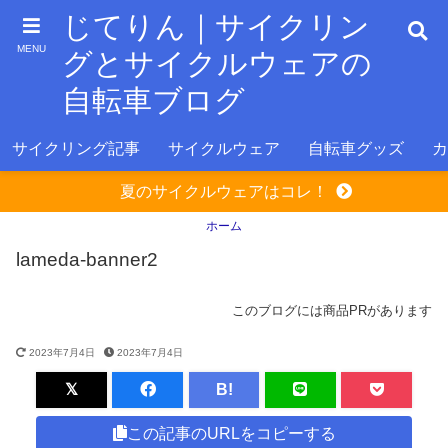
じてりん｜サイクリン
MENU
グとサイクルウェアの
自転車ブログ
サイクリング記事
サイクルウェア
自転車グッズ
カ
夏のサイクルウェアはコレ！
ホーム
lameda-banner2
このブログには商品PRがあります
2023年7月4日
2023年7月4日
B!
この記事のURLをコピーする