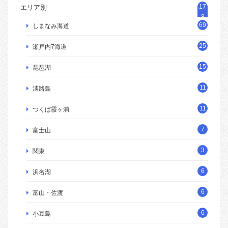
17
エリア別
8
69
しまなみ海道
25
瀬戸内7海道
15
琵琶湖
11
淡路島
11
つくば霞ヶ浦
7
富士山
3
関東
6
浜名湖
6
富山・佐渡
6
小豆島