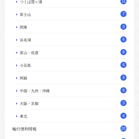
11
つくば霞ヶ浦
7
富士山
3
関東
6
浜名湖
6
富山・佐渡
6
小豆島
4
阿蘇
8
中国・九州・沖縄
3
大阪・京都
4
東北
20
輪行便利情報