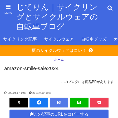
じてりん｜サイクリン
MENU
グとサイクルウェアの
自転車ブログ
サイクリング記事
サイクルウェア
自転車グッズ
カ
夏のサイクルウェアはコレ！
ホーム
amazon-smile-sale2024
このブログには商品PRがあります
2024年4月19日
2024年4月19日
B!
この記事のURLをコピーする