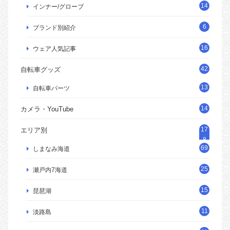
14
インナー/グローブ
6
ブランド別紹介
16
ウェア人気記事
42
自転車グッズ
13
自転車パーツ
14
カメラ・YouTube
17
エリア別
8
69
しまなみ海道
25
瀬戸内7海道
15
琵琶湖
11
淡路島