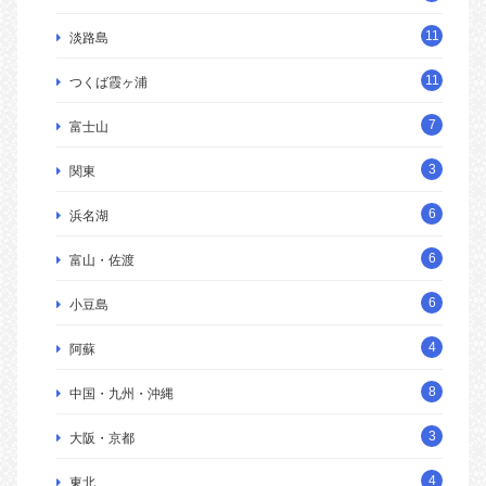
11
淡路島
11
つくば霞ヶ浦
7
富士山
3
関東
6
浜名湖
6
富山・佐渡
6
小豆島
4
阿蘇
8
中国・九州・沖縄
3
大阪・京都
4
東北