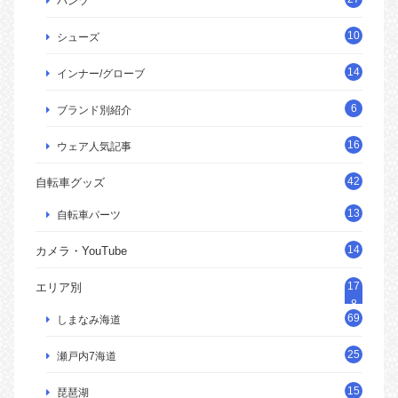
パンツ
10
シューズ
14
インナー/グローブ
6
ブランド別紹介
16
ウェア人気記事
42
自転車グッズ
13
自転車パーツ
14
カメラ・YouTube
17
エリア別
8
69
しまなみ海道
25
瀬戸内7海道
15
琵琶湖