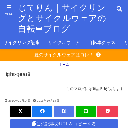
じてりん｜サイクリン
MENU
グとサイクルウェアの
自転車ブログ
サイクリング記事
サイクルウェア
自転車グッズ
カ
夏のサイクルウェアはコレ！
ホーム
light-gear8
このブログには商品PRがあります
2019年10月14日
2019年10月14日
B!
この記事のURLをコピーする